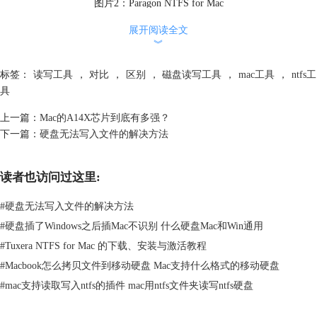
图片2：Paragon NTFS for Mac
首先是Paragon NTFS for Mac软件，它是一款能够在Mac上完全读写NTFS
展开阅读全文
︾
格式硬盘的软件。当然，作为一款读写软件，它的亮点便是便捷的操作和
无缝传输的体验。
标签：
读写工具
，
对比
，
区别
，
磁盘读写工具
，
mac工具
，
ntfs工
具
上一篇：
Mac的A14X芯片到底有多强？
下一篇：
硬盘无法写入文件的解决方法
读者也访问过这里:
#
硬盘无法写入文件的解决方法
#
硬盘插了Windows之后插Mac不识别 什么硬盘Mac和Win通用
#
Tuxera NTFS for Mac 的下载、安装与激活教程
图片3：Paragon NTFS for Mac 操作界面
#
Macbook怎么拷贝文件到移动硬盘 Mac支持什么格式的移动硬盘
它的便捷性主要体现在可以通过简洁的快捷菜单栏执行NTFS驱动器的常
#
mac支持读取写入ntfs的插件 mac用ntfs文件夹读写ntfs硬盘
见操作，并且免去了繁琐的步骤，一键便可以解决。此外，无缝传输表现
在可以在不切换文件或者磁盘格式的情况下进行文档的修改传输等操作，