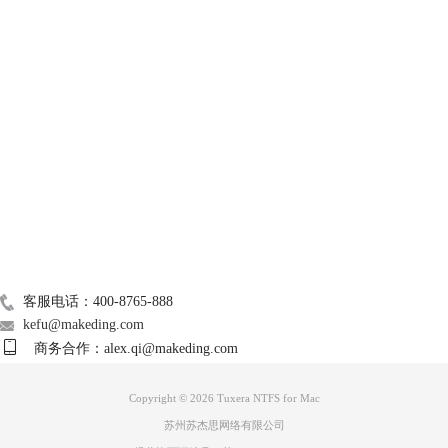
节省了大量的传输等待时间。
技术支持
关于我们
Mac常用软件
图片4：Tuxera NTFS for Mac
广告联盟
另一款软件Tuxera NTFS for Mac它的优势同样明显。完全读写NTFS格式
联系我们
硬盘、极速安全传输和数据完整的安全保障让它在软件系统中脱颖而出。
客服电话：400-8765-888
kefu@makeding.com
商务合作：alex.qi@makeding.com
Copyright © 2026 Tuxera NTFS for Mac
苏州苏杰思网络有限公司