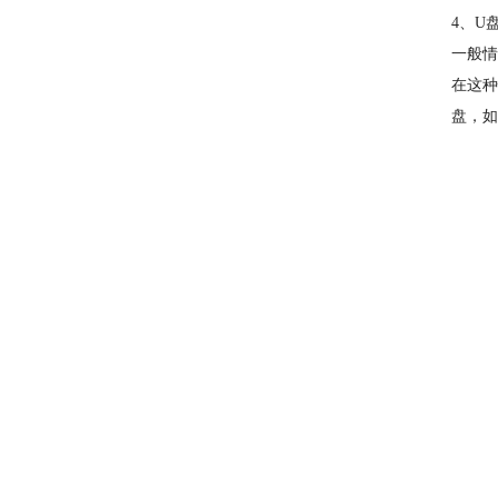
4、U
一般情
在这种情
盘，如