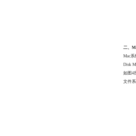
二、M
Mac
Disk 
如图4
文件系