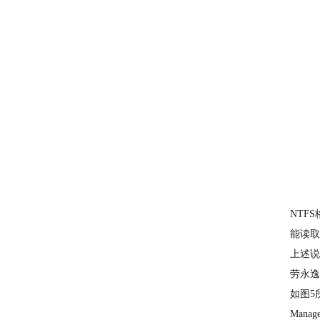
NTF
能读取
上述说
劳永逸
如图5所
Man