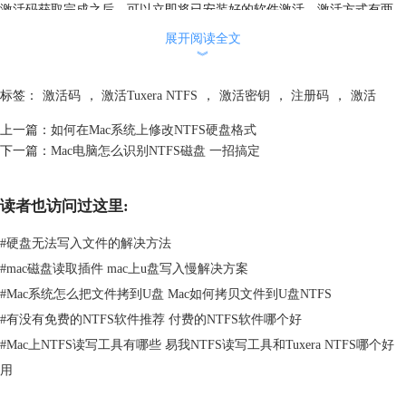
激活码获取完成之后，可以立即将已安装好的软件激活，激活方式有两
种，大家可以在官网中查看相关教程，进行全面了解。
展开阅读全文
相关教程：
如何正确激活NTFS for Mac
︾
注意：一定要安装正式版软件包，通常邮件中会提供下载链接，下载重新
安装。
标签：
激活码
，
激活Tuxera NTFS
，
激活密钥
，
注册码
，
激活
本文为原创，转载请注明原址：
http://www.ntfsformac.cc/faq/tnjhm-
上一篇：
如何在Mac系统上修改NTFS硬盘格式
hqjc.html
下一篇：
Mac电脑怎么识别NTFS磁盘 一招搞定
读者也访问过这里:
#
硬盘无法写入文件的解决方法
#
mac磁盘读取插件 mac上u盘写入慢解决方案
#
Mac系统怎么把文件拷到U盘 Mac如何拷贝文件到U盘NTFS
#
有没有免费的NTFS软件推荐 付费的NTFS软件哪个好
#
Mac上NTFS读写工具有哪些 易我NTFS读写工具和Tuxera NTFS哪个好
用