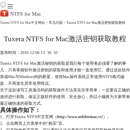
NTFS for Mac
Tuxera NTFS for Mac中文网站
>
常见问题
> Tuxera NTFS for Mac激活密钥获取教程
首 页
Tuxera NTFS for Mac激活密钥获取教程
产 品
下 载
服务中心
发布时间：2016-12-06 13: 36: 10
帮助
Tuxera NTFS for Mac激活秘钥的获取是我们每个使用者必须要了解的事
购买
儿，只有掌握软件激活密钥的获取和使用才能一直使用它。通过这款软件
形成Mac与Windows间的桥梁，使得Mac操作系统正常使用NTFS格式磁
盘，不再发生异常使用情况。
关于这款读写工具激活码的获取操作方法其实非常简单，一定要在正确的
途径进行获取，保证正版软件的使用，安全放心，所以小编将为大家带来
最正确快速的获取方式。
具体操作如下：
1、打开Tuxera NTFS中文官网（
http://www.ntfsformac.cc/
）。
2、点击网页上方菜单中的“购买”页。
3、打开软件购买页面，可以看到从这个界面中可直接获取软件序列号，