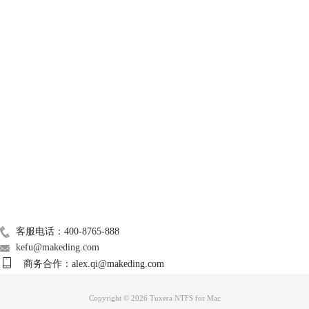
装，如果未安装，将其安装即可，具体步骤如下：
1）在“启动台”-“其他”文件夹，打开“磁盘工具”。（具体位置可能略
有不同，如果找不到，可以按下Command+空格搜索。）
技术支持
关于我们
Mac常用软件
广告联盟
联系我们
图3：磁盘工具
客服电话：400-8765-888
kefu@makeding.com
2）在磁盘工具界面，选择无法显示的硬盘，点击“装载”。如果装载
商务合作：alex.qi@makeding.com
成功，此处显示的是“卸载”。
Copyright © 2026 Tuxera NTFS for Mac