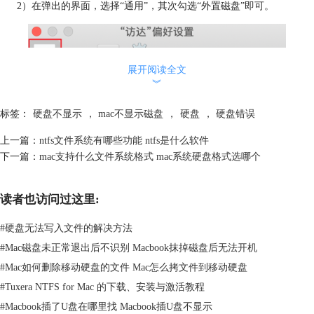
2）在弹出的界面，选择“通用”，其次勾选“外置磁盘”即可。
展开阅读全文
︾
标签：
硬盘不显示
，
mac不显示磁盘
，
硬盘
，
硬盘错误
上一篇：
ntfs文件系统有哪些功能 ntfs是什么软件
下一篇：
mac支持什么文件系统格式 mac系统硬盘格式选哪个
读者也访问过这里:
#
硬盘无法写入文件的解决方法
#
Mac磁盘未正常退出后不识别 Macbook抹掉磁盘后无法开机
图2：勾选外置磁盘
#
Mac如何删除移动硬盘的文件 Mac怎么拷文件到移动硬盘
#
Tuxera NTFS for Mac 的下载、安装与激活教程
情况二：未安装磁盘
#
Macbook插了U盘在哪里找 Macbook插U盘不显示
如果你的外置磁或者内置硬盘mac无法读取，可以查看是否已经安