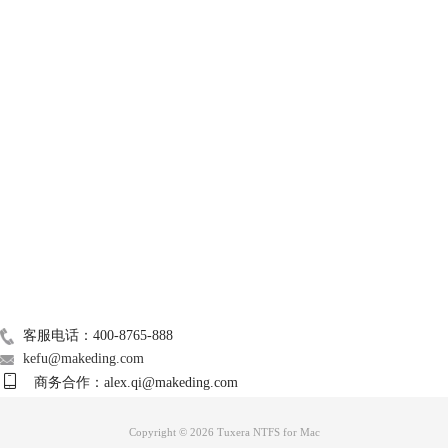
技术支持
图2：台式电脑后置USB
3、移动硬盘自身出现故障。当遇到硬盘出现坏道、坏点或盘符丢失
关于我们
时也会导致移动硬盘无法被识别到，此时如果硬盘可以正常通电，则可尝
试将硬盘进行检测维修或格式化处理进行恢复。
格式化移动硬盘可以选择用Tuxera NTFS For Mac硬盘管理工具，里面
Mac常用软件
可选的转换格式要比Mac系统自带的“磁盘工具”要更为丰富，选择文件系
广告联盟
统格式后点击“格式化”即可开始，使用简单方便。
联系我们
客服电话：400-8765-888
kefu@makeding.com
商务合作：alex.qi@makeding.com
Copyright © 2026 Tuxera NTFS for Mac