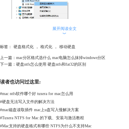
图1：更新USB驱动
展开阅读全文
2、USB电源供给不足。通常台式电脑都会有前置USB口和后置USB
︾
口，前者比后者的供电略有降低，当电压不足以为移动硬盘进行供电时就
无法识别到移动硬盘，此时应当将移动硬盘连接到台式电脑的后置USB
标签：
硬盘格式化
，
格式化
，
移动硬盘
口。
上一篇：
mac分区格式选什么 mac电脑怎么抹掉windows分区
下一篇：
硬盘ntfs怎么使用 硬盘ntfs和fat32的区别
读者也访问过这里:
#
mac ntfs软件哪个好 tuxera for mac怎么用
#
硬盘无法写入文件的解决方法
#
mac磁盘读取插件 mac上u盘写入慢解决方案
#
Tuxera NTFS for Mac 的下载、安装与激活教程
#
Mac支持的硬盘格式有哪些 NTFS为什么不支持Mac