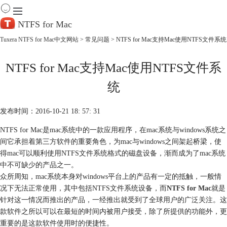
NTFS for Mac
Tuxera NTFS for Mac中文网站
>
常见问题
> NTFS for Mac支持Mac使用NTFS文件系统
首 页
NTFS for Mac支持Mac使用NTFS文件系
产 品
下 载
统
服务中心
帮助
发布时间：2016-10-21 18: 57: 31
购买
NTFS for Mac是mac系统中的一款应用程序，在mac系统与windows系统之
间它承担着第三方软件的重要角色，为mac与windows之间架起桥梁，使
得mac可以顺利使用NTFS文件系统格式的磁盘设备，渐而成为了mac系统
中不可缺少的产品之一。
众所周知，mac系统本身对windows平台上的产品有一定的抵触，一般情
况下无法正常使用，其中包括NTFS文件系统设备，而
NTFS for Mac
就是
针对这一情况而推出的产品，一经推出就受到了全球用户的广泛关注。这
款软件之所以可以在最短的时间内被用户接受，除了所提供的功能外，更
重要的是这款软件使用时的便捷性。