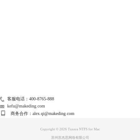
图2：Tuxera Disk Manager界面
在这个界面中我们可以进行查看磁盘信息、转换磁盘格式、检查维护磁盘
系统，具体的操作使用可以查看官网教程：
如何使用Disk Manager组件
，
技术支持
可以对这款软件有一个更详细的了解。
这款mac读写工具可以说适合所有的mac用户使用，对于我们来说它是一
关于我们
款简单、方便，同时内存占有量小的工具，对我们在mac上使用起到助力
的作用。想要使用这款软件可以直接在中文官网进行免费下载，马上帮你
解决当前问题。
Mac常用软件
本文为原创，转载请注明原址：
http://www.ntfsformac.cc/faq/nzcm-
广告联盟
synwj.html
联系我们
客服电话：400-8765-888
kefu@makeding.com
商务合作：alex.qi@makeding.com
Copyright © 2026 Tuxera NTFS for Mac
苏州苏杰思网络有限公司