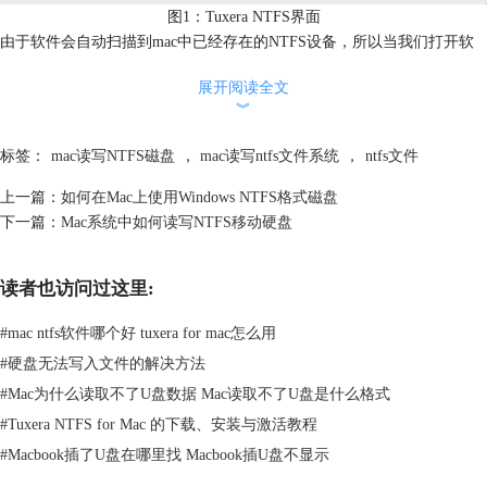
图1：Tuxera NTFS界面
由于软件会自动扫描到mac中已经存在的NTFS设备，所以当我们打开软
件之后，在它的【卷】选项中可以看到已经挂载的磁盘，同时我们可以针
展开阅读全文
对这个磁盘进行相应的设置，但一般情况下默认即可，尤其是想要设
︾
置“禁用Tuxera NTFS”时一定要慎重。
除了磁盘读写功能，这款软件的磁盘管理功能同样受用户关注，我们可以
标签：
mac读写NTFS磁盘
，
mac读写ntfs文件系统
，
ntfs文件
直接在【卷】界面中点击进入。
上一篇：
如何在Mac上使用Windows NTFS格式磁盘
下一篇：
Mac系统中如何读写NTFS移动硬盘
读者也访问过这里:
#
mac ntfs软件哪个好 tuxera for mac怎么用
#
硬盘无法写入文件的解决方法
#
Mac为什么读取不了U盘数据 Mac读取不了U盘是什么格式
#
Tuxera NTFS for Mac 的下载、安装与激活教程
#
Macbook插了U盘在哪里找 Macbook插U盘不显示