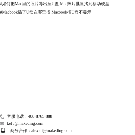
#
如何把Mac里的照片导出至U盘 Mac照片批量拷到移动硬盘
#
Macbook插了U盘在哪里找 Macbook插U盘不显示
图2：前往
2、在此处可以看到你的磁盘，在“未命名”的磁盘上右击，选择“重命
名”。
技术支持
关于我们
Mac常用软件
广告联盟
联系我们
客服电话：400-8765-888
kefu@makeding.com
商务合作：alex.qi@makeding.com