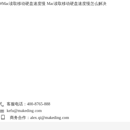
#
Mac读取移动硬盘速度慢 Mac读取移动硬盘速度慢怎么解决
第一种方法：改变移动硬盘的系统格式。
通过对移动硬盘进行格式化处理，将NTFS格式硬盘改为可被苹果电脑识
别的格式，比如APFS或eFAT。在对移动硬盘格式化之前需要将硬盘里的
数据进行备份处理，然后在“启动台”中点击磁盘管理工具。
技术支持
关于我们
Mac常用软件
广告联盟
图2 打开磁盘工具
联系我们
在磁盘管理工具中找到需要格式化的移动硬盘，点击页面右上角的“抹
掉”。系统弹出对话框，要求用户选择硬盘的新格式，如下图，我们可以
客服电话：400-8765-888
选择苹果系统支持的APFS格式，然后确认“抹掉”，移动硬盘就会变成可
kefu@makeding.com
被苹果电脑读写的格式，苹果电脑可以正常对硬盘内文件进行删除处理。
商务合作：alex.qi@makeding.com