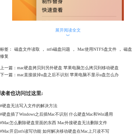
展开阅读全文
︾
标签：
磁盘文件读取
，
ntfs磁盘问题
，
Mac使用NTFS盘文件
，
磁盘
修复
上一篇：
mac硬盘拷贝到另外硬盘 苹果电脑怎么拷贝到移动硬盘
下一篇：
mac直接拔掉u盘之后不识别 苹果电脑不显示u盘怎么办
读者也访问过这里:
图1 显示简介
如果硬盘格式为NTFS，苹果电脑就无法对硬盘内文件进行删除或其他编
#
硬盘无法写入文件的解决方法
辑处理。
#
硬盘插了Windows之后插Mac不识别 什么硬盘Mac和Win通用
二、苹果电脑移动硬盘只读模式如何更改
#
Mac怎么删除硬盘里面的东西 Mac外接硬盘无法删除文件
因为使用的是NTFS格式磁盘，由于系统限制，Mac系统并不支持NTFS格
#
Mac开启ntfs读写功能 如何解决移动硬盘在Mac上只读不写
式磁盘写入。今天为大家介绍两种可以解决移动硬盘的读写问题的方法：