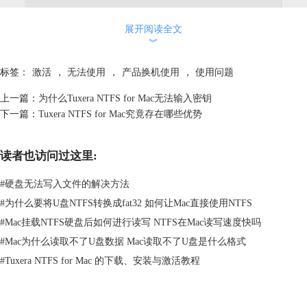
展开阅读全文
︾
标签：
激活
，
无法使用
，
产品换机使用
，
使用问题
上一篇：
为什么Tuxera NTFS for Mac无法输入密钥
下一篇：
Tuxera NTFS for Mac究竟存在哪些优势
读者也访问过这里:
图2：激活界面
3、点击下方“锁”图标将界面解锁。点击产品密钥输入框将激活密钥正确
#
硬盘无法写入文件的解决方法
输入，直接点击“激活”按钮激活软件。
#
为什么要将U盘NTFS转换成fat32 如何让Mac直接使用NTFS
#
Mac挂载NTFS硬盘后如何进行读写 NTFS在Mac读写速度快吗
#
Mac为什么读取不了U盘数据 Mac读取不了U盘是什么格式
#
Tuxera NTFS for Mac 的下载、安装与激活教程