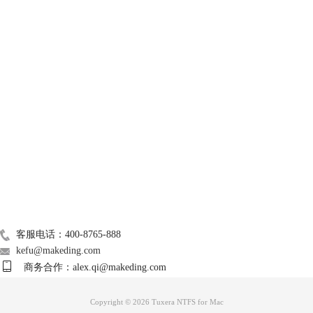
技术支持
关于我们
Mac常用软件
广告联盟
联系我们
图3：打开组件界面
客服电话：400-8765-888
或者，单击进入macOS系统的“偏好设置”桌面，单击Tuxera Ntfs for mac图
kefu@makeding.com
标，在偏好设置内点击“卷”，单击“Disk Manager”，也可启动组件。
商务合作：alex.qi@makeding.com
2.信息
Copyright © 2026 Tuxera NTFS for Mac