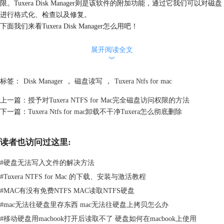
限。Tuxera Disk Manager则是该软件的附加功能，通过它我们可以对磁盘
进行
格式化
、检查以及修复。
下面我们来看Tuxera Disk Manager怎么用吧！
二、Tuxera Disk Manager怎么用
1.启动组件
展开阅读全文
︾
标签：
Disk Manager
，
磁盘读写
，
Tuxera Ntfs for mac
上一篇：
授予对Tuxera NTFS for Mac完全磁盘访问权限的方法
下一篇：
Tuxera Ntfs for mac卸载不干净Tuxera怎么彻底删除
读者也访问过这里:
#
硬盘无法写入文件的解决方法
#
Tuxera NTFS for Mac 的下载、安装与激活教程
图2：启动软件界面
#
MAC有没有免费NTFS MAC读取NTFS硬盘
#
mac无法往硬盘里存东西 mac无法往硬盘上拷贝怎么办
最直接的方式是打开macOS系统“Launchpad”桌面，单击Tuxera Ntfs for
mac图标便可打开Tuxera Disk Manager组件。
#
移动硬盘用macbook打开后读取不了 硬盘如何在macbook上使用