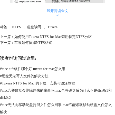
展开阅读全文
︾
标签：
NTFS
，
磁盘读写
，
Tuxera
图2：磁盘管理界面
上一篇：
如何使用Tuxera NTFS for Mac禁用特定NTFS分区
二、格式化硬盘
下一篇：
苹果如何抹掉NTFS格式
接下来，我们进行硬盘的格式化操作。
如图3所示，先选中目标磁盘，然后单击右侧的“格式”选项卡。
读者也访问过这里:
#
mac ntfs软件哪个好 tuxera for mac怎么用
#
硬盘无法写入文件的解决方法
#
Tuxera NTFS for Mac 的下载、安装与激活教程
#
mac合并磁盘会删除原来的东西吗 mac合并磁盘后为什么不是disk0s1和
disk0s2
#
mac无法向移动硬盘拷贝文件怎么回事 mac不能读取移动硬盘文件怎么
解决