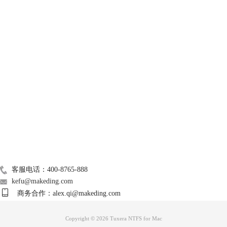
图3：格式功能
然后，在下方的文件系统中，选择格式化磁盘后转换的文件系统格式，比
如，我们希望将Windows系统的硬盘格式化为Mac OS系统，可选择“Mac
OS扩展”。
技术支持
关于我们
Mac常用软件
广告联盟
联系我们
客服电话：400-8765-888
图4：格式选项
kefu@makeding.com
商务合作：alex.qi@makeding.com
完成文件系统的选取后，单击“格式化”按钮，在弹出的“确认执行格式
化”窗口中单击“继续”，即可完成硬盘的格式化。
Copyright © 2026 Tuxera NTFS for Mac
完成以上步骤后，选择另一个苹果硬盘（即本例的Macintoshe HD磁