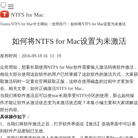
NTFS for Mac
Tuxera NTFS for Mac中文网站
>
使用技巧
> 如何将NTFS for Mac设置为未激活
首 页
如何将NTFS for Mac设置为未激活
产 品
下 载
服务中心
发布时间：2016-09-18 16: 11: 19
帮助
众所周知，想要长期使用NTFS for Mac软件需要输入激活码将软件激活，
购买
相信大部分使用这款软件的用户已经掌握了这款软件的激活方式，大家获
取激活码时一定要在官网获取正版，这样在使用磁盘的过程中才更加安
全。相关文章：
如何正确激活NTFS for Mac
。
当我们将软件激活后可以使mac长期享受NTFS分区的使用，那么如何操
作才能让软件从激活状态变为未激活状态呢？本集小编主要和大家讲解这
部分内容。
具体操作如下：
1、当我们将软件激活之后，打开软件界面在【激活】选项界面中可以看
到软件产品密钥已生效。
2、若我们想要将软件进入未激活的状态，从界面中可以看到一个“未激