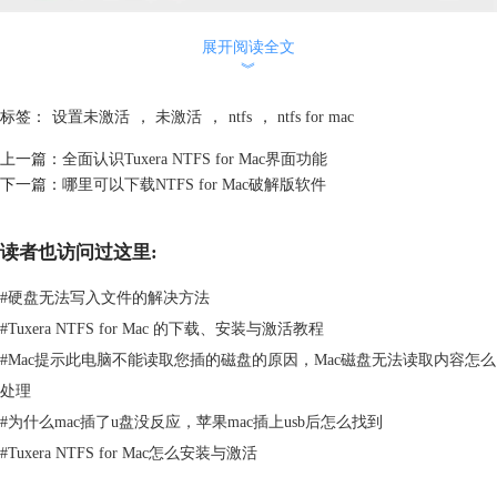
图：激活界面
展开阅读全文
这样软件就从激活变为未激活了。（注：移动激活码必须先做这样的步
︾
骤）
操作很简单，直接一个按钮就可以搞定，所以大家在使用这款软件的时候
标签：
设置未激活
，
未激活
，
ntfs
，
ntfs for mac
可以多多尝试操作，在使用过程中可能会碰到一些问题，我们可以查看官
网中的教程或者询问客服，我们一定会及时为你解决。
上一篇：
全面认识Tuxera NTFS for Mac界面功能
这款mac读写工具可以帮助我们解决很多磁盘问题，不仅让mac顺利使用
下一篇：
哪里可以下载NTFS for Mac破解版软件
NTFS文件系统设备，还可以通过它的磁盘管理功能实现格式转换、磁盘
检查等操作，这项功能也是很多用户非常喜欢的。
读者也访问过这里:
本文为原创，转载请注明原址：
http://www.ntfsformac.cc/use/rhjn-
szwjh.html
#
硬盘无法写入文件的解决方法
#
Tuxera NTFS for Mac 的下载、安装与激活教程
#
Mac提示此电脑不能读取您插的磁盘的原因，Mac磁盘无法读取内容怎么
处理
#
为什么mac插了u盘没反应，苹果mac插上usb后怎么找到
#
Tuxera NTFS for Mac怎么安装与激活