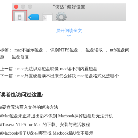
展开阅读全文
︾
标签：
mac不显示磁盘
，
识别NTFS磁盘
，
磁盘读取
，
ntfs磁盘问
题
，
磁盘修复
上一篇：
mac无法识别磁盘映像 mac读不到内置磁盘
下一篇：
mac外置硬盘读不出来怎么解决 mac硬盘格式化选哪个
读者也访问过这里:
#
硬盘无法写入文件的解决方法
图2：勾选外置磁盘
#
Mac磁盘未正常退出后不识别 Macbook抹掉磁盘后无法开机
如果你的外置磁盘mac无法读取，可以查看是否已经安装。具体步骤
#
Tuxera NTFS for Mac 的下载、安装与激活教程
如下：
#
Macbook插了U盘在哪里找 Macbook插U盘不显示
1、在“启动台”-“其他”文件夹，打开“磁盘工具”。如果找不到，可以