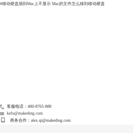
#
移动硬盘插到Mac上不显示 Mac的文件怎么移到移动硬盘
使用搜索功能。
技术支持
关于我们
Mac常用软件
图3：磁盘工具
广告联盟
2、在磁盘工具界面，选择插入的外置磁盘，点击“装载”。如果装载
联系我们
成功，此处显示的是“卸载”。
客服电话：400-8765-888
kefu@makeding.com
商务合作：alex.qi@makeding.com