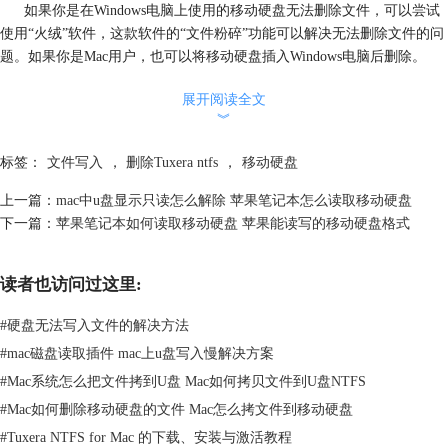
如果你是在Windows电脑上使用的移动硬盘无法删除文件，可以尝试
使用“火绒”软件，这款软件的“文件粉碎”功能可以解决无法删除文件的问
题。如果你是Mac用户，也可以将移动硬盘插入Windows电脑后删除。
展开阅读全文
︾
标签：
文件写入
，
删除Tuxera ntfs
，
移动硬盘
上一篇：
mac中u盘显示只读怎么解除 苹果笔记本怎么读取移动硬盘
下一篇：
苹果笔记本如何读取移动硬盘 苹果能读写的移动硬盘格式
读者也访问过这里:
#
硬盘无法写入文件的解决方法
图2：火绒
#
mac磁盘读取插件 mac上u盘写入慢解决方案
3、解锁文件后删除
#
Mac系统怎么把文件拷到U盘 Mac如何拷贝文件到U盘NTFS
Mac系统为了防止文件被误删，提供了锁定文件的功能。如图3所示，
#
Mac如何删除移动硬盘的文件 Mac怎么拷文件到移动硬盘
如果此处勾选了“已锁定”文件也是无法删除的。想要解除锁定也很简单，
#
Tuxera NTFS for Mac 的下载、安装与激活教程
右击查看简介后，取消勾选即可。