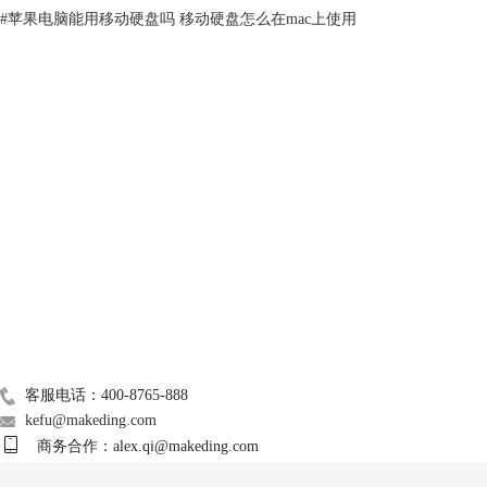
#
苹果电脑能用移动硬盘吗 移动硬盘怎么在mac上使用
技术支持
关于我们
Mac常用软件
广告联盟
图3：推出硬盘
联系我们
4、如果你当前所使用的移动硬盘是 FAT32 或 Mac 扩展式类型的，是可
客服电话：400-8765-888
以直接在 Mac 系统上进行任意读写操作的。
kefu@makeding.com
商务合作：alex.qi@makeding.com