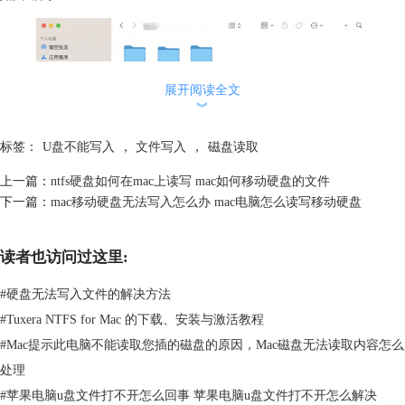
展开阅读全文
︾
标签：
U盘不能写入
，
文件写入
，
磁盘读取
上一篇：
ntfs硬盘如何在mac上读写 mac如何移动硬盘的文件
下一篇：
mac移动硬盘无法写入怎么办 mac电脑怎么读写移动硬盘
图2：Finder显示移动硬盘
读者也访问过这里:
3、当我们使用完了移动硬盘以后，在 Windows 下我们弹出这移动设备，
避免造成数据丢失，以及损坏磁盘。同样地，在 Mac 上使用完了以后，
#
硬盘无法写入文件的解决方法
建议也是先将移动硬盘卸载掉，即“推出”设备，然后再拨出硬盘。
#
Tuxera NTFS for Mac 的下载、安装与激活教程
#
Mac提示此电脑不能读取您插的磁盘的原因，Mac磁盘无法读取内容怎么
处理
#
苹果电脑u盘文件打不开怎么回事 苹果电脑u盘文件打不开怎么解决