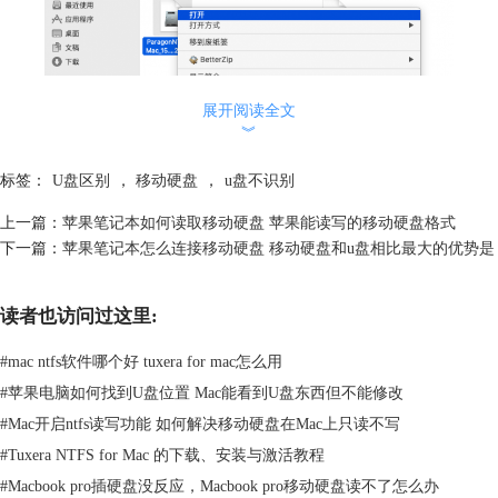
展开阅读全文
︾
标签：
U盘区别
，
移动硬盘
，
u盘不识别
图2：打开硬盘文件
上一篇：
苹果笔记本如何读取移动硬盘 苹果能读写的移动硬盘格式
3、对于大部分移动硬盘格式，用户还可以在打开时对其内容进行编
下一篇：
苹果笔记本怎么连接移动硬盘 移动硬盘和u盘相比最大的优势是
辑，不过于NTFS格式而言则比较特殊，需要安装Tuxera NTFS For Mac这
款NTFS插件，才能在苹果笔记本下获得编辑写入权限。
读者也访问过这里:
软件主界面见下图，它可以将NTFS格式转为Windows NT文件系统
（Tuxera NTFS）以获得硬盘在苹果系统下的读写支持。
#
mac ntfs软件哪个好 tuxera for mac怎么用
#
苹果电脑如何找到U盘位置 Mac能看到U盘东西但不能修改
#
Mac开启ntfs读写功能 如何解决移动硬盘在Mac上只读不写
#
Tuxera NTFS for Mac 的下载、安装与激活教程
#
Macbook pro插硬盘没反应，Macbook pro移动硬盘读不了怎么办