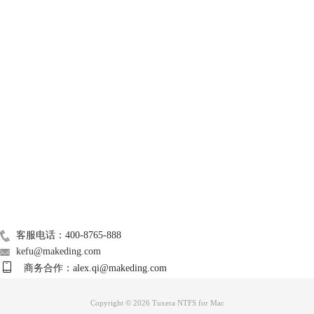
图3：Tuxera NTFS For Mac的NTFS格式
技术支持
二、移动硬盘和u盘的区别
除了以上提到的移动硬盘外，U盘也是一种便捷性的存储设备，那么
关于我们
硬盘和U盘两者有何区别？
1、存储方式不同。移动硬盘是用磁性介质作为存储器，有机械部
Mac常用软件
分，磁盘空间较大，一般在256GB以上，体积较大；而U盘则以半导体材
料作为存储单元，没有机械部分，通常磁盘空间较小，相对体积也更小，
广告联盟
更方便携带。
联系我们
客服电话：400-8765-888
kefu@makeding.com
商务合作：alex.qi@makeding.com
Copyright © 2026 Tuxera NTFS for Mac