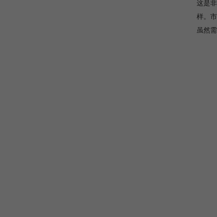
这是非
样。市面
虽然需