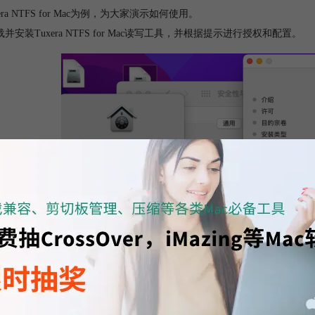
era NTFS for Mac为例，为大家演示如何使用。
载并安装Tuxera NTFS for Mac读写工具，并根据提示进行授权和配置。