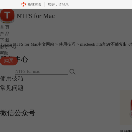
商城首页
您好，
请登录
NTFS for Mac
首 页
产 品
下 载
Tuxera NTFS for Mac中文网站
>
使用技巧
> macbook ntfs能读不能复制
服务中心
帮助
服务中心
购买
使用技巧
常见问题
微信公众号