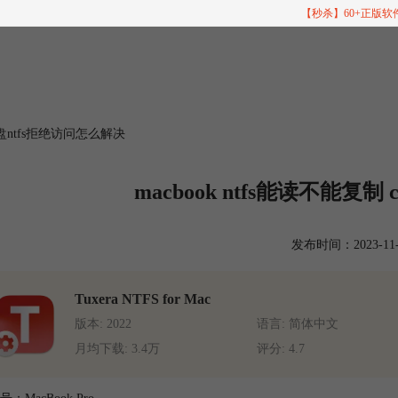
【秒杀】60+正版
 c盘ntfs拒绝访问怎么解决
macbook ntfs能读不能复
发布时间：2023-11-15
Tuxera NTFS for Mac
版本: 2022
语言: 简体中文
月均下载: 3.4万
评分: 4.7