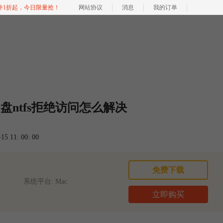
软件1折起，今日限量抢！
网站协议
消息
我的订单
制 c盘ntfs拒绝访问怎么解决
 11: 00: 00
免费下载
系统平台: Mac
立即购买