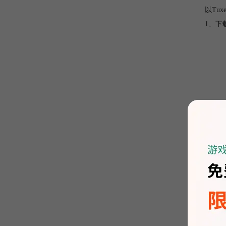
以Tux
1、下