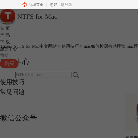
商城首页
您好，
请登录
NTFS for Mac
首 页
产 品
下 载
Tuxera NTFS for Mac中文网站
>
使用技巧
> mac如何检测移动硬盘 ma
服务中心
帮助
服务中心
购买
使用技巧
常见问题
微信公众号