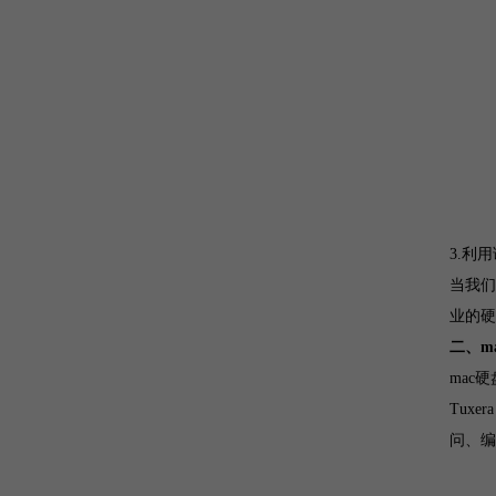
3.利
当我们
业的硬
二、m
mac
Tux
问、编