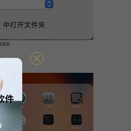
置磁盘
盘。