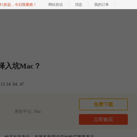
软件1折起，今日限量抢！
网站协议
消息
我的订单
择入坑Mac？
 14: 04: 47
免费下载
系统平台: Mac
立即购买