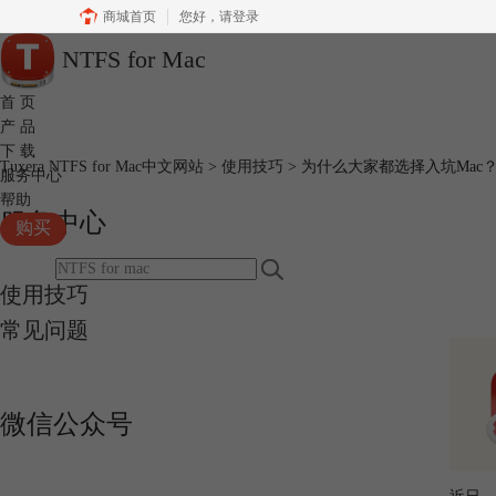
商城首页
您好，
请登录
NTFS for Mac
首 页
产 品
下 载
Tuxera NTFS for Mac中文网站
>
使用技巧
> 为什么大家都选择入坑Mac
服务中心
帮助
服务中心
购买
使用技巧
常见问题
微信公众号