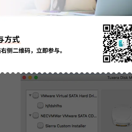
图3：CrossOve
c不能使用win软件，便可以通过下载安装CrossOver虚拟机来解决。