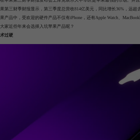
在苹果第三财季财报发布会上库克表示大中华区是苹果最强的市场。并且
果第三财季财报显示，第三季度总营收814亿美元，同比增长36%，远超去
果产品中，受欢迎的硬件产品不仅有iPhone，还有Apple Watch、MacB
大家近些年来会选择入坑苹果产品呢？
术过硬