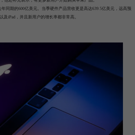
，他还补充表示，有更多新用户开始购买苹果产品。
年同期的600亿美元。当季硬件产品营收更是高达639.5亿美元，远高预
ook以及iPad，并且新用户的增长率都非常高。