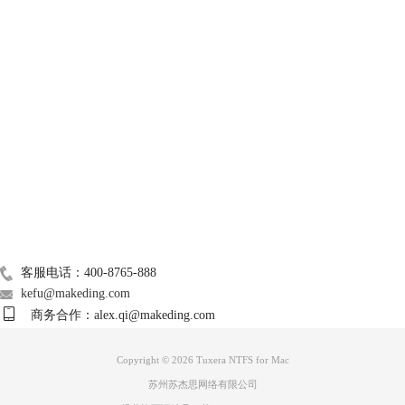
图 2：NTFS磁盘格式
那么知道了NTFS更适合我们之后，如果我们的磁盘格式是FAT32的，该
怎么进行磁盘格式转换呢？接下来我就分别介绍Windows系统和Mac系统
是如何进行磁盘格式转换的。
技术支持
一、Windows系统
在Windows系统中，我们可以鼠标右键单击磁盘图标→点击属性，在磁盘
关于我们
文件的属性栏中我们可以看到磁盘格式是否为NTFS。
如果磁盘格式为NTFS，我们就不用改变它的格式了。但是如果在文件系
统后面显示FAT32，我们就可以将它改为NTFS格式。磁盘格式转换过程
Mac常用软件
如下：
在键盘上同时按下Win+R，打开系统运行窗口。
广告联盟
联系我们
客服电话：400-8765-888
kefu@makeding.com
商务合作：alex.qi@makeding.com
Copyright © 2026 Tuxera NTFS for Mac
苏州苏杰思网络有限公司