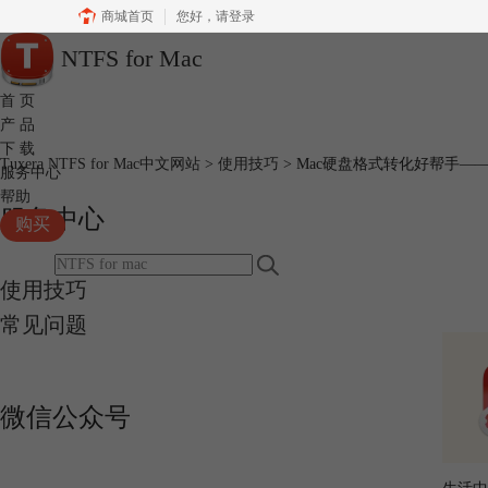
商城首页
您好，
请登录
NTFS for Mac
首 页
产 品
下 载
Tuxera NTFS for Mac中文网站
>
使用技巧
> Mac硬盘格式转化好帮手——Tu
服务中心
帮助
服务中心
购买
使用技巧
常见问题
微信公众号