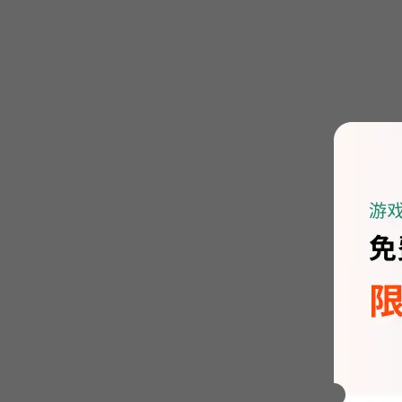
3、插
接下来