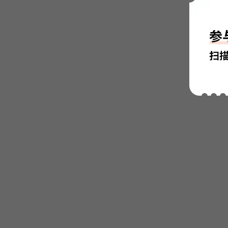
4、进
选中“