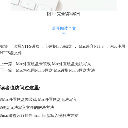
图1：完全读写软件
2、除了使用完全读写软件辅助外，也可以退而求其次，将NTFS磁盘转换
展开阅读全文
成其他Mac系统支持的格式，比如FAT32、exFAT、APFS等。这种方法会
︾
麻烦一些，因为要先做好文件备份，然后才能转换格式，所以更推荐大家
用读写工具。
标签：
读写NTFS磁盘
，
识别NTFS磁盘
，
Mac兼容NTFS
，
Mac使用
NTFS盘文件
上一篇：
Mac外置硬盘未装载 Mac外置硬盘无法写入
下一篇：
Mac怎么用NTFS硬盘 Mac读取NTFS硬盘方法
读者也访问过这里:
#
Mac外置硬盘未装载 Mac外置硬盘无法写入
#
硬盘无法写入文件的解决方法
#
mac磁盘读取插件 mac上u盘写入慢解决方案
图2：硬盘格式