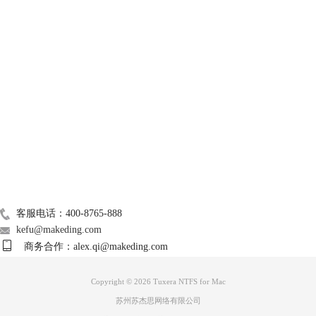
二、NTFS读写软件推荐
上述我们已经介绍到NTFS格式硬盘如果要在Mac电脑上用，可以用完全
读写软件辅助，这种方法相比于转换格式来说，会更加方便，操作也更简
单，这里推荐大家用Tuxera NTFS for Mac这款软件辅助读写，简单好
技术支持
用，功能强大、稳定。
1、Tuxera NTFS for Mac可以用来帮助Mac电脑读写NTFS格式的硬盘、U
盘等设备，让它们在Mac系统里面运行得更加流畅。不仅如此，Tuxera
关于我们
NTFS for Mac还能确保数据能被Mac完整地、安全地读写，不会出现数据
丢失的问题，并且，读写速度也很快，很好地提高文件处理的速度。
Mac常用软件
广告联盟
联系我们
客服电话：400-8765-888
kefu@makeding.com
商务合作：alex.qi@makeding.com
图3：Tuxera NTFS for Mac
Copyright © 2026 Tuxera NTFS for Mac
2、Tuxera NTFS for Mac的使用方法也很简单，只要将NTFS磁盘接入Mac
苏州苏杰思网络有限公司
电脑，软件就会自动挂载磁盘，让它可以被Mac电脑自由地读写。整个过