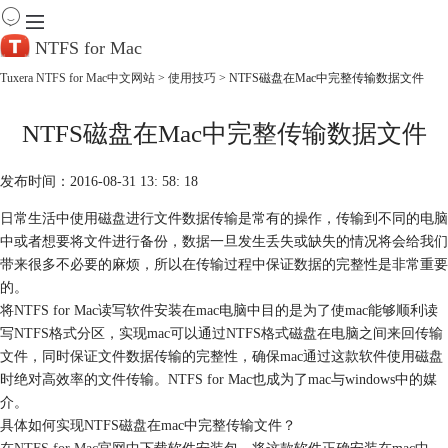
NTFS for Mac
Tuxera NTFS for Mac中文网站
>
使用技巧
> NTFS磁盘在Mac中完整传输数据文件
首 页
NTFS磁盘在Mac中完整传输数据文件
产 品
下 载
服务中心
发布时间：2016-08-31 13: 58: 18
帮助
日常生活中使用磁盘进行文件数据传输是常有的操作，传输到不同的电脑
购买
中或者想要将文件进行备份，数据一旦发生丢失或缺失的情况将会给我们
带来很多不必要的麻烦，所以在传输过程中保证数据的完整性是非常重要
的。
将NTFS for Mac读写软件安装在mac电脑中目的是为了使mac能够顺利读
写NTFS格式分区，实现mac可以通过NTFS格式磁盘在电脑之间来回传输
文件，同时保证文件数据传输的完整性，确保mac通过这款软件使用磁盘
时绝对高效率的文件传输。NTFS for Mac也成为了mac与windows中的媒
介。
具体如何实现NTFS磁盘在mac中完整传输文件？
在
NTFS for Mac官网
中下载软件安装包，将这款软件正确安装在mac中，