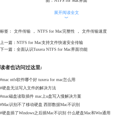
图：NTFS for Mac界面
一般，将软件在mac上安装成功之后，无需打开软件进行设置可直接使
展开阅读全文
用，给用户带来了更多的方便。打开磁盘即可将mac中的文件存入其中。
︾
由于它是一款磁盘读写软件，所以在数据文件完整性与安全性的问题上十
分重视，大家可以绝对放心使用。
标签：
文件传输
，
NTFS for Mac完整性
，
文件传输速度
在使用这款软件时，我们在官网下载的安装包使用时有一个使用期限，为
了让mac能一直使用这款软件必须要学会获取
NTFS for Mac激活码
，将软
上一篇：
NTFS for Mac支持文件快速安全传输
件快速激活实现长时间使用。同时，在它的中文官网中有许多软件相关使
下一篇：
全面认识Tuxera NTFS for Mac界面功能
用技巧提供大家查看。
NTFS for Mac保证了数据传输的完整性，让用户使用这款软件时更加放
读者也访问过这里:
心。
本文为原创，转载请注明原址：
http://www.ntfsformac.cc/use/nzm-
#
mac ntfs软件哪个好 tuxera for mac怎么用
wzcs.html
#
硬盘无法写入文件的解决方法
#
mac磁盘读取插件 mac上u盘写入慢解决方案
#
Mac识别不了移动硬盘 西部数据Mac不识别
#
硬盘插了Windows之后插Mac不识别 什么硬盘Mac和Win通用