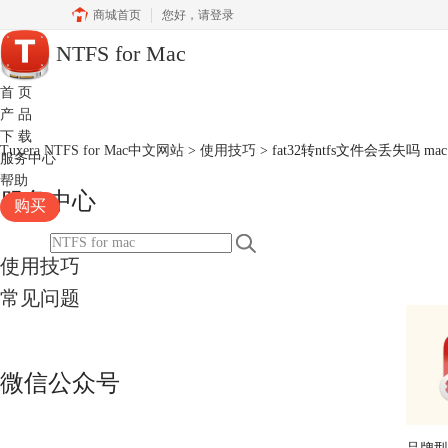
商城首页
您好，
请登录
NTFS for Mac
首 页
产 品
下 载
Tuxera NTFS for Mac中文网站
>
使用技巧
> fat32转ntfs文件会丢失吗
服务中心
帮助
服务中心
购买
使用技巧
常见问题
微信公众号