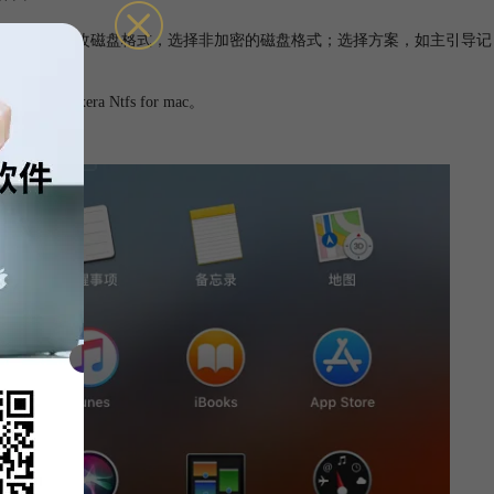
命名磁盘；修改磁盘格式，选择非加密的磁盘格式；选择方案，如主引导记
era Ntfs for mac。