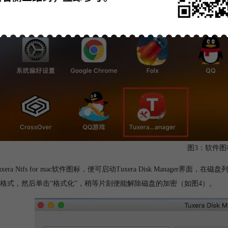
图3：软件图
uxera Ntfs for mac软件图标，便可启动Tuxera Disk Mana
格式，然后单击“格式化”，稍等片刻便能解除磁盘的加密（如图4）。