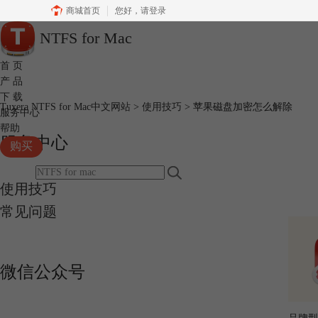
商城首页
您好，
请登录
NTFS for Mac
首 页
产 品
下 载
Tuxera NTFS for Mac中文网站
>
使用技巧
> 苹果磁盘加密怎么解除
服务中心
帮助
服务中心
购买
使用技巧
常见问题
微信公众号