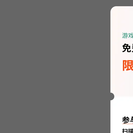
选中需
录。单
除了这
二、磁