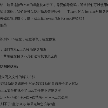
结，如果连接到Mac的磁盘被加密了，需要解除密码，通常我们可以使用
知道密码，我们还可以使用磁盘管理软件——Tuxera Ntfs for ma
磁盘管理技巧，快下载正版Tuxera Ntfs for mac体验吧！
伯桑
识别NTFS磁盘
，
磁盘读取
，
磁盘修复
：
如何在Mac上给移动硬盘加密
：
苹果磁盘目录不具有读写权限怎么办
访问过这里:
无法写入文件的解决方法
c读取移动硬盘速度慢 Mac读取移动硬盘速度慢怎么解决
么mac文件拖拽不了 mac文件拖不进硬盘里
macbook读不到u盘 u盘苹果macbook上怎么用
c识别不了u盘怎么办 苹果电脑怎么读u盘