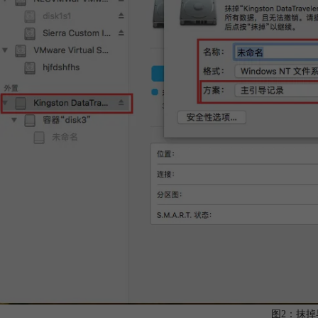
图2：抹掉